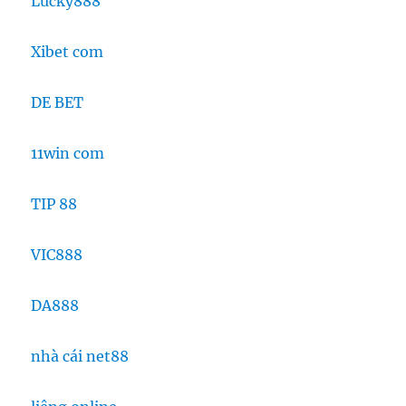
Lucky888
Xibet com
DE BET
11win com
TIP 88
VIC888
DA888
nhà cái net88