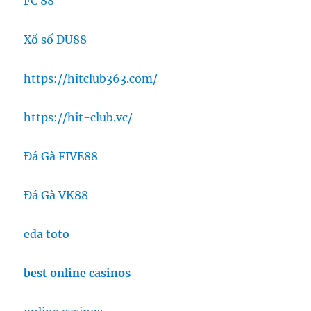
FC 88
Xổ số DU88
https://hitclub363.com/
https://hit-club.vc/
Đá Gà FIVE88
Đá Gà VK88
eda toto
best online casinos