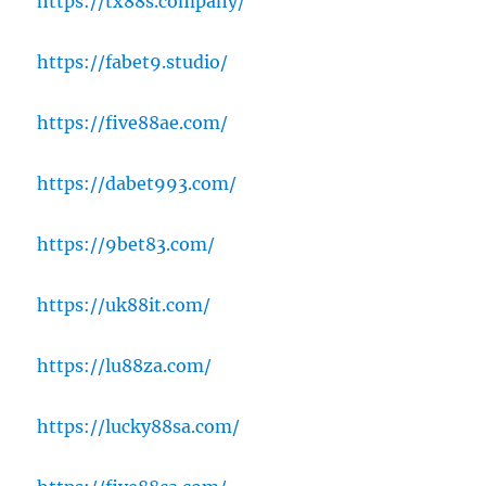
https://tx88s.company/
https://fabet9.studio/
https://five88ae.com/
https://dabet993.com/
https://9bet83.com/
https://uk88it.com/
https://lu88za.com/
https://lucky88sa.com/