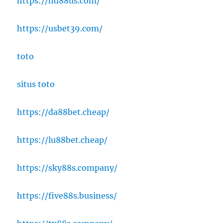
https://hd88us.com/
https://usbet39.com/
toto
situs toto
https://da88bet.cheap/
https://lu88bet.cheap/
https://sky88s.company/
https://five88s.business/