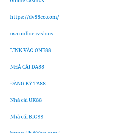
online casinos
https://dv88co.com/
usa online casinos
LINK VÀO ONE88
NHÀ CÁI DA88
ĐĂNG KÝ TA88
Nhà cái UK88
Nhà cái BIG88