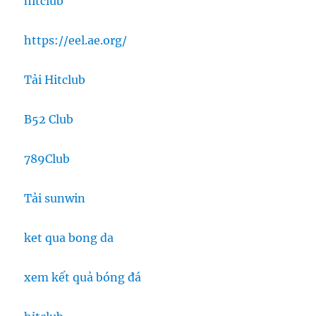
hitclub
https://eel.ae.org/
Tải Hitclub
B52 Club
789Club
Tải sunwin
ket qua bong da
xem kết quả bóng đá