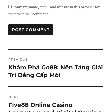
Save my name, email, and website in this browser for
the next time I comment.
Post
PREVIOUS
navigation
Khám Phá Go88: Nền Tảng Giải
Previous
post:
Trí Đẳng Cấp Mới
NEXT
Five88 Online Casino
Next
post: