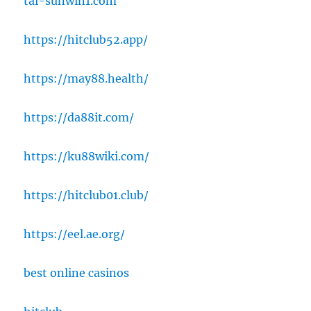
tai-sunwin1.com
https://hitclub52.app/
https://may88.health/
https://da88it.com/
https://ku88wiki.com/
https://hitclub01.club/
https://eel.ae.org/
best online casinos