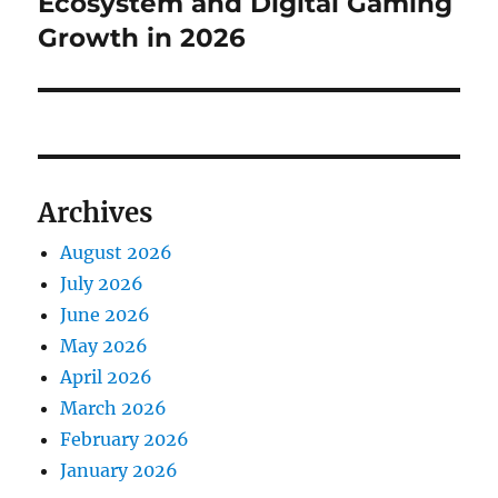
Ecosystem and Digital Gaming
Growth in 2026
Archives
August 2026
July 2026
June 2026
May 2026
April 2026
March 2026
February 2026
January 2026