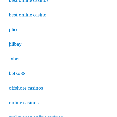
best online casinos
best online casino
jilicc
jilibay
1xbet
betso88
offshore casinos
online casinos