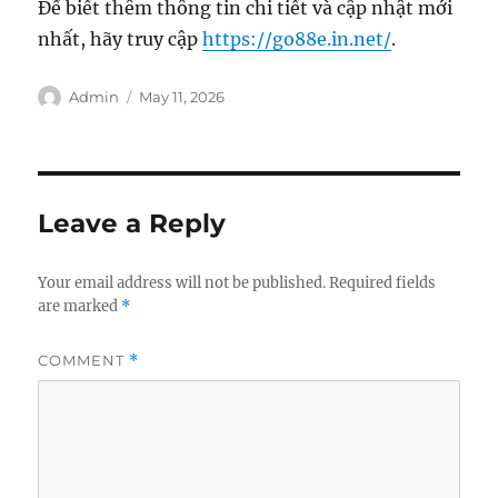
Để biết thêm thông tin chi tiết và cập nhật mới
nhất, hãy truy cập
https://go88e.in.net/
.
Author
Posted
Admin
May 11, 2026
on
Leave a Reply
Your email address will not be published.
Required fields
are marked
*
COMMENT
*