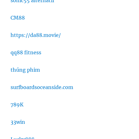
sonic55 alternatif
CM88
https://da88.movie/
qq88 fitness
thúng phim
surfboardsoceanside.com
789K
33win